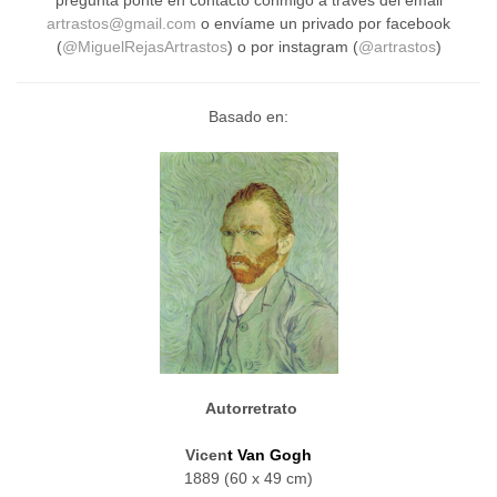
pregunta ponte en contacto conmigo a través del email
artrastos@gmail.com
o envíame un privado por facebook
(
@MiguelRejasArtrastos
) o por instagram (
@artrastos
)
Basado en:
Autorretrato
Vicen
t Van Gogh
1889 (60 x 49 cm)